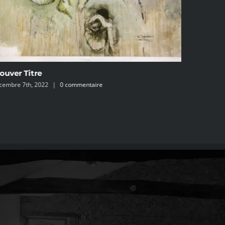
ouver Titre
PEINTUR
cembre 7th, 2022
|
0 commentaire
mai 5th, 20