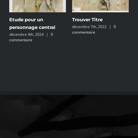
Etude pour un
Trouver Titre
P
décembre 7th, 2022
|
0
m
personnage central
commentaire
décembre 4th, 2024
|
0
commentaire