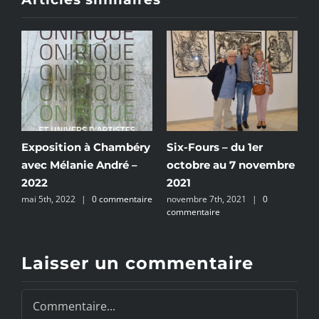
CALLAS, du 31 juillet au
Exposition au Château
embre
15 août 2021
d’eau – Château d’art
août 6th, 2021
|
0
de Bourges – 2024
commentaire
décembre 4th, 2024
|
0
commentaire
Laisser un commentaire
Commentaire