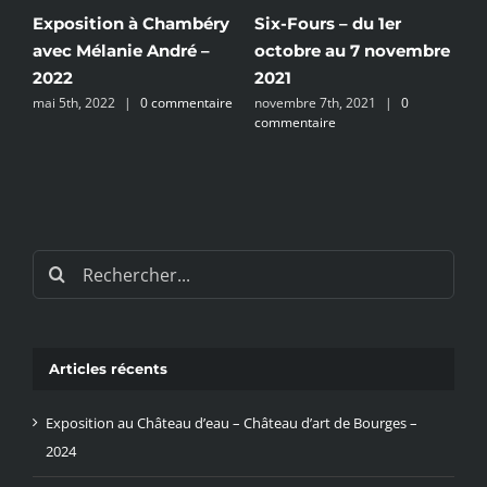
Exposition à Chambéry
Six-Fours – du 1er
C
avec Mélanie André –
octobre au 7 novembre
1
a
2022
2021
c
re
mai 5th, 2022
|
0 commentaire
novembre 7th, 2021
|
0
commentaire
Rechercher:
Articles récents
Exposition au Château d’eau – Château d’art de Bourges –
2024